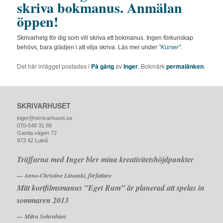
skriva bokmanus. Anmälan
öppen!
Skrivarhelg för dig som vill skriva ett bokmanus. Ingen förkunskap
behövs, bara glädjen i att vilja skriva. Läs mer under
”
Kurser
”.
Det här inlägget postades i
På gång
av
Inger
. Bokmärk
permalänken
.
SKRIVARHUSET
inger@skrivarhuset.se
070-548 31 88
Gamla vägen 72
973 42 Luleå
Träffarna med Inger blev mina kreativitetshöjdpunkter
— Anne-Christine Liinanki, författare
Mitt kortfilmsmanus ”Eget Rum” är planerad att spelas in
sommaren 2013
— Mitra Sohrabian