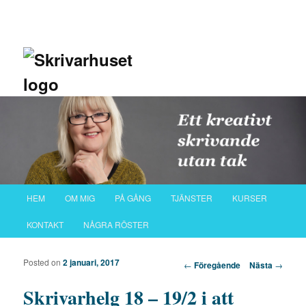
Huvudmeny
HEM
OM MIG
PÅ GÅNG
TJÄNSTER
KURSER
Hoppa till huvudinnehåll
Hoppa till sekundärt innehåll
KONTAKT
NÅGRA RÖSTER
Posted on
2 januari, 2017
Inläggsnavigering
←
Föregående
Nästa
→
Skrivarhelg 18 – 19/2 i att