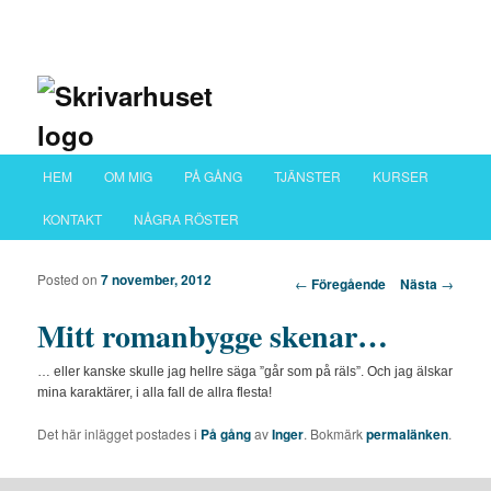
Huvudmeny
HEM
OM MIG
PÅ GÅNG
TJÄNSTER
KURSER
Hoppa till huvudinnehåll
Hoppa till sekundärt innehåll
KONTAKT
NÅGRA RÖSTER
Posted on
7 november, 2012
Inläggsnavigering
←
Föregående
Nästa
→
Mitt romanbygge skenar…
… eller kanske skulle jag hellre säga ”går som på räls”. Och jag älskar
mina karaktärer, i alla fall de allra flesta!
Det här inlägget postades i
På gång
av
Inger
. Bokmärk
permalänken
.