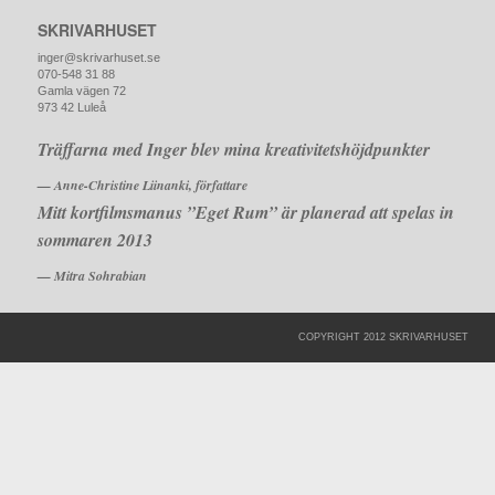
SKRIVARHUSET
inger@skrivarhuset.se
070-548 31 88
Gamla vägen 72
973 42 Luleå
Träffarna med Inger blev mina kreativitetshöjdpunkter
— Anne-Christine Liinanki, författare
Mitt kortfilmsmanus ”Eget Rum” är planerad att spelas in
sommaren 2013
— Mitra Sohrabian
COPYRIGHT 2012 SKRIVARHUSET