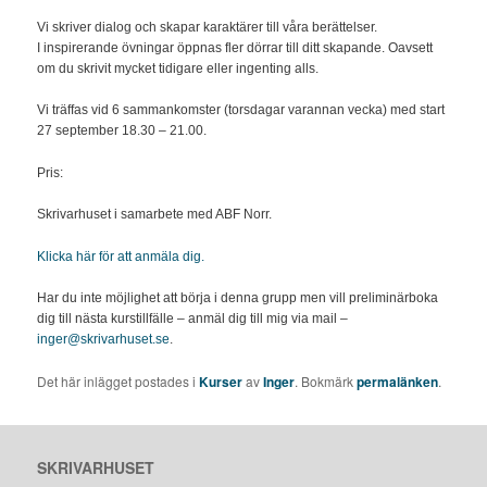
Vi skriver dialog och skapar karaktärer till våra berättelser.
I inspirerande övningar öppnas fler dörrar till ditt skapande. Oavsett
om du skrivit mycket tidigare eller ingenting alls.
Vi träffas vid 6 sammankomster (torsdagar varannan vecka) med start
27 september 18.30 – 21.00.
Pris:
Skrivarhuset i samarbete med ABF Norr.
Klicka här för att anmäla dig.
Har du inte möjlighet att börja i denna grupp men vill preliminärboka
dig till nästa kurstillfälle – anmäl dig till mig via mail –
inger@skrivarhuset.se
.
Det här inlägget postades i
Kurser
av
Inger
. Bokmärk
permalänken
.
SKRIVARHUSET