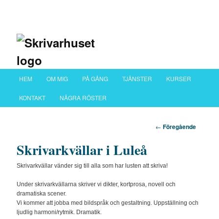
Huvudmeny
HEM
OM MIG
PÅ GÅNG
TJÄNSTER
KURSER
Hoppa till huvudinnehåll
Hoppa till sekundärt innehåll
KONTAKT
NÅGRA RÖSTER
Inläggsnavigering
←
Föregående
Skrivarkvällar i Luleå
Skrivarkvällar vänder sig till alla som har lusten att skriva!
Under skrivarkvällarna skriver vi dikter, kortprosa, novell och
dramatiska scener.
Vi kommer att jobba med bildspråk och gestaltning. Uppställning och
ljudlig harmoni/rytmik. Dramatik.